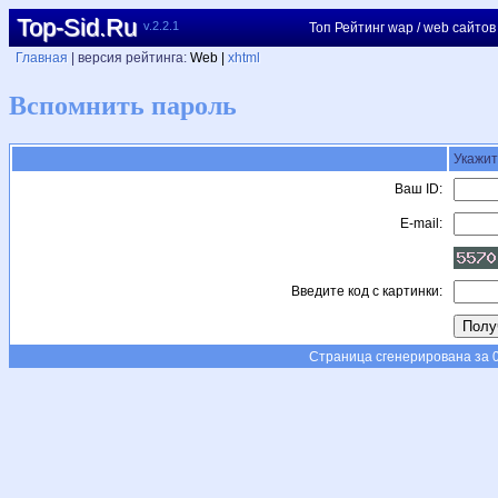
Top-Sid.Ru
v.2.2.1
Топ Рейтинг wap / web сайтов
Главная
| версия рейтинга:
Web |
xhtml
Вспомнить пароль
Укажит
Ваш ID:
E-mail:
Введите код с картинки:
Страница сгенерирована за 0