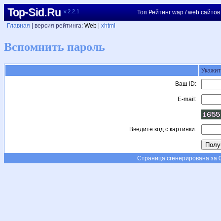
Top-Sid.Ru
v.2.2.1
Топ Рейтинг wap / web сайтов
Главная
| версия рейтинга:
Web |
xhtml
Вспомнить пароль
Укажит
Ваш ID:
E-mail:
Введите код с картинки:
Страница сгенерирована за 0