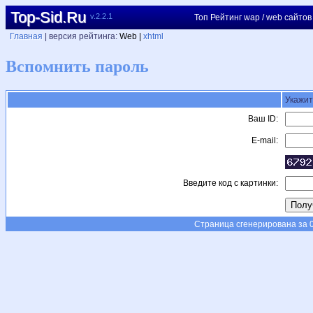
Top-Sid.Ru
v.2.2.1
Топ Рейтинг wap / web сайтов
Главная
| версия рейтинга:
Web |
xhtml
Вспомнить пароль
Укажит
Ваш ID:
E-mail:
Введите код с картинки:
Страница сгенерирована за 0