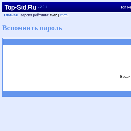
Top-Sid.Ru
v.2.2.1
Топ Ре
Главная
| версия рейтинга:
Web |
xhtml
Вспомнить пароль
Введит