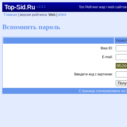
Top-Sid.Ru
v.2.2.1
Топ Рейтинг wap / web сайтов
Главная
| версия рейтинга:
Web |
xhtml
Вспомнить пароль
Укажит
Ваш ID:
E-mail:
Введите код с картинки:
Страница сгенерирована за 0