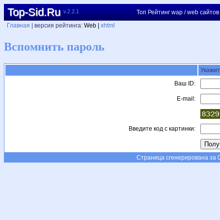
Top-Sid.Ru
v.2.2.1
Топ Рейтинг wap / web сайтов
Главная
| версия рейтинга:
Web |
xhtml
Вспомнить пароль
Укажит
Ваш ID:
E-mail:
Введите код с картинки:
Страница сгенерирована за 0