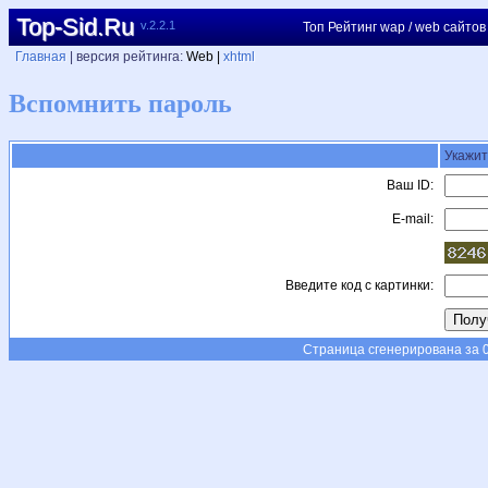
Top-Sid.Ru
v.2.2.1
Топ Рейтинг wap / web сайтов
Главная
| версия рейтинга:
Web |
xhtml
Вспомнить пароль
Укажит
Ваш ID:
E-mail:
Введите код с картинки:
Страница сгенерирована за 0