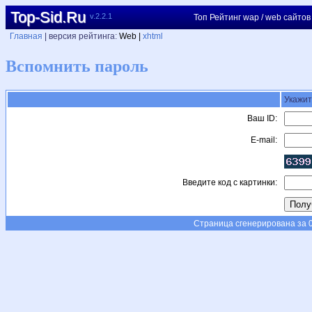
Top-Sid.Ru
v.2.2.1
Топ Рейтинг wap / web сайтов
Главная
| версия рейтинга:
Web |
xhtml
Вспомнить пароль
Укажит
Ваш ID:
E-mail:
Введите код с картинки:
Страница сгенерирована за 0