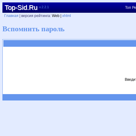
Top-Sid.Ru
v.2.2.1
Топ Ре
Главная
| версия рейтинга:
Web |
xhtml
Вспомнить пароль
Введит