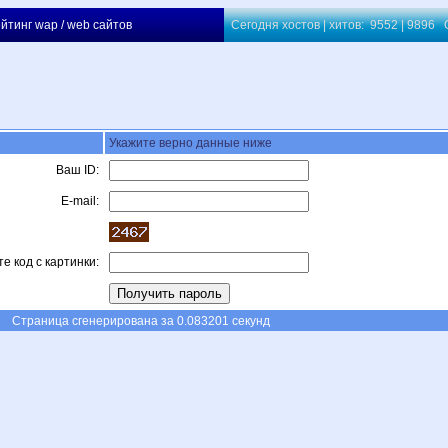
йтинг wap / web сайтов
Сегодня хостов | хитов: 9552 | 9896
Укажите верно данные ниже
Ваш ID:
E-mail:
е код с картинки:
Страница сгенерирована за 0.083201 секунд