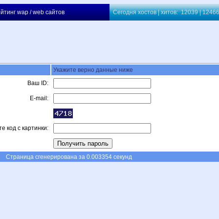
йтинг wap / web сайтов
Сегодня хостов | хитов: 12039 | 124
Укажите верно данные ниже
Ваш ID:
E-mail:
е код с картинки:
Страница сгенерирована за 0.003354 секунд