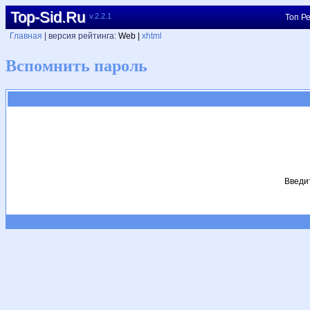
Top-Sid.Ru
v.2.2.1
Топ Ре
Главная
| версия рейтинга:
Web |
xhtml
Вспомнить пароль
Введит