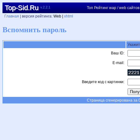
Top-Sid.Ru
v.2.2.1
Топ Рейтинг wap / web сайтов
Главная
| версия рейтинга:
Web |
xhtml
Вспомнить пароль
Укажит
Ваш ID:
E-mail:
Введите код с картинки:
Страница сгенерирована за 0