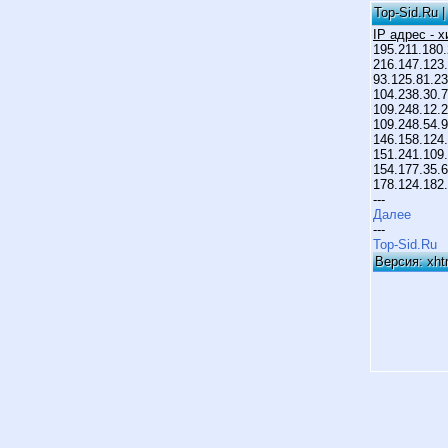
Top-Sid.Ru 
IP адрес - 
195.211.180.
216.147.123.
93.125.81.23
104.238.30.7
109.248.12.2
109.248.54.9
146.158.124.
151.241.109.
154.177.35.6
178.124.182.
---
Далее
---
Top-Sid.Ru
Версия: xht