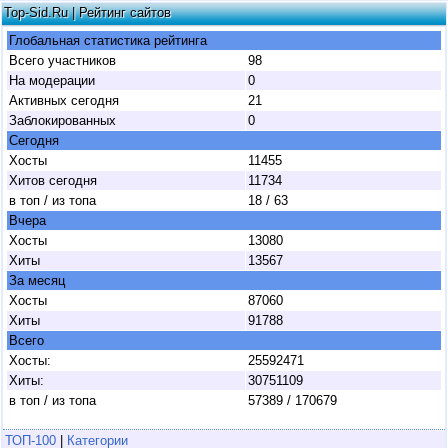
Top-Sid.Ru | Рейтинг сайтов
Глобальная статистика рейтинга
Всего участников
98
На модерации
0
Активных сегодня
21
Заблокированных
0
Сегодня
Хосты
11455
Хитов сегодня
11734
в топ / из топа
18 / 63
Вчера
Хосты
13080
Xиты
13567
За месяц
Хосты
87060
Xиты
91788
Всего
Xосты:
25592471
Xиты:
30751109
в топ / из топа
57389 / 170679
ТОП-100
|
Категории