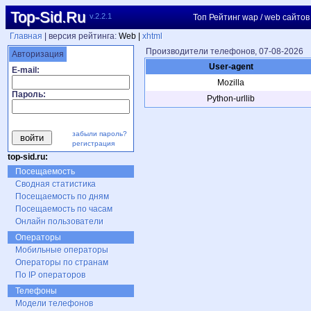
Top-Sid.Ru
v.2.2.1
Топ Рейтинг wap / web сайтов
Главная
| версия рейтинга:
Web |
xhtml
Производители телефонов, 07-08-2026
Авторизация
User-agent
E-mail:
Mozilla
Пароль:
Python-urllib
забыли пароль?
регистрация
top-sid.ru:
Посещаемость
Сводная статистика
Посещаемость по дням
Посещаемость по часам
Онлайн пользователи
Операторы
Мобильные операторы
Операторы по странам
По IP операторов
Телефоны
Модели телефонов