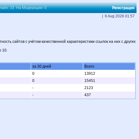
нлайн: 33 На Модерации: 0
Регистрация
| 6 Aug 2026 01:57
ость сайтов с учётом качественной характеристики ссылок на них с других
 10.
за 30 дней
Всего
0
13912
0
15451
-
2123
-
437