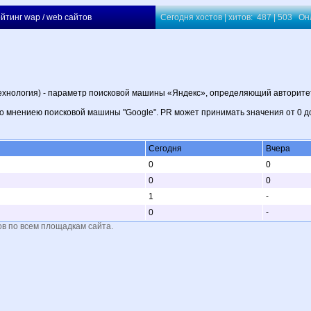
йтинг wap / web сайтов
Сегодня хостов | хитов: 487 | 503 О
хнология) - параметр поисковой машины «Яндекс», определяющий авторитетн
по мнениею поисковой машины "Google". PR может принимать значения от 0 до
Сегодня
Вчера
0
0
0
0
1
-
0
-
ов по всем площадкам сайта.