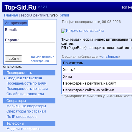
Top-Sid.Ru
v.2.2.1
Топ Ре
Главная
| версия рейтинга:
Web |
xhtml
График посещаемости, 06-08-2026
Авторизация
E-mail:
Тиц
(тематический индекс цитирования те
Пароль:
сайтов.
PR
(PageRank) - авторитетность сайтов 
Сводная таблица для «
dns.tom.ru
»
забыли пароль?
регистрация
Показатель
dns.tom.ru:
Хосты*
Посещаемость
Хиты
•
Сводная статистика
Посещаемость по дням
Переходов из рейтинга на сайт
Посещаемость по часам
Переходов с сайта на рейтинг
Онлайн пользователи
* суммарное количество уникальных хост
Операторы
Мобильные операторы
Операторы по странам
По IP операторов
Телефоны
Модели телефонов