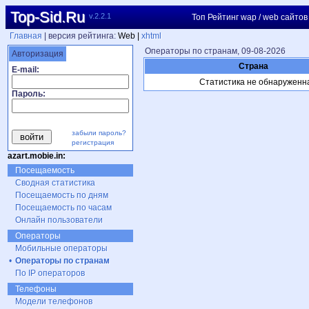
Top-Sid.Ru
v.2.2.1
Топ Рейтинг wap / web сайтов
Главная
| версия рейтинга:
Web |
xhtml
Операторы по странам, 09-08-2026
Авторизация
Страна
E-mail:
Статистика не обнаруженн
Пароль:
забыли пароль?
регистрация
azart.mobie.in:
Посещаемость
Сводная статистика
Посещаемость по дням
Посещаемость по часам
Онлайн пользователи
Операторы
Мобильные операторы
•
Операторы по странам
По IP операторов
Телефоны
Модели телефонов