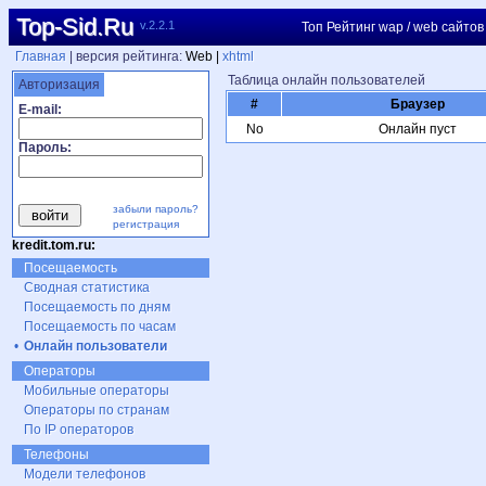
Top-Sid.Ru
v.2.2.1
Топ Рейтинг wap / web сайтов
Главная
| версия рейтинга:
Web |
xhtml
Таблица онлайн пользователей
Авторизация
#
Браузер
E-mail:
No
Онлайн пуст
Пароль:
забыли пароль?
регистрация
kredit.tom.ru:
Посещаемость
Сводная статистика
Посещаемость по дням
Посещаемость по часам
•
Онлайн пользователи
Операторы
Мобильные операторы
Операторы по странам
По IP операторов
Телефоны
Модели телефонов