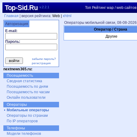
Top-Sid.Ru
v.2.2.1
Топ Рейтинг wap / web сайтов
Главная
| версия рейтинга:
Web |
xhtml
Операторы мобильной связи, 08-08-2026
Авторизация
Оператор / Страна
E-mail:
Другие
Пароль:
забыли пароль?
регистрация
nextnews365.ru:
Посещаемость
Сводная статистика
Посещаемость по дням
Посещаемость по часам
Онлайн пользователи
Операторы
•
Мобильные операторы
Операторы по странам
По IP операторов
Телефоны
Модели телефонов