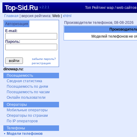
Top-Sid.Ru
v.2.2.1
Топ Рейтинг wap / web сайтов
Главная
| версия рейтинга:
Web |
xhtml
Производители телефонов, 08-08-2026
Авторизация
Производител
E-mail:
Моделей телефонов не о
Пароль:
забыли пароль?
регистрация
dinowap.ru:
Посещаемость
Сводная статистика
Посещаемость по дням
Посещаемость по часам
Онлайн пользователи
Операторы
Мобильные операторы
Операторы по странам
По IP операторов
Телефоны
•
Модели телефонов