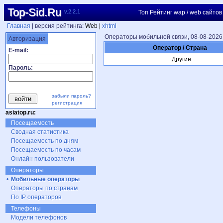
Top-Sid.Ru
v.2.2.1
Топ Рейтинг wap / web сайтов
Главная
| версия рейтинга:
Web |
xhtml
Операторы мобильной связи, 08-08-2026
Авторизация
Оператор / Страна
E-mail:
Другие
Пароль:
забыли пароль?
регистрация
asiatop.ru:
Посещаемость
Сводная статистика
Посещаемость по дням
Посещаемость по часам
Онлайн пользователи
Операторы
•
Мобильные операторы
Операторы по странам
По IP операторов
Телефоны
Модели телефонов