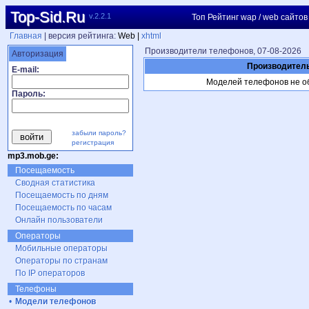
Top-Sid.Ru
v.2.2.1
Топ Рейтинг wap / web сайтов
Главная
| версия рейтинга:
Web |
xhtml
Производители телефонов, 07-08-2026
Авторизация
Производител
E-mail:
Моделей телефонов не о
Пароль:
забыли пароль?
регистрация
mp3.mob.ge:
Посещаемость
Сводная статистика
Посещаемость по дням
Посещаемость по часам
Онлайн пользователи
Операторы
Мобильные операторы
Операторы по странам
По IP операторов
Телефоны
•
Модели телефонов