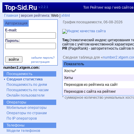
Top-Sid.Ru
v.2.2.1
Топ Рейтинг wap / web сайтов
Главная
| версия рейтинга:
Web |
xhtml
График посещаемости, 06-08-2026
Авторизация
E-mail:
Тиц
(тематический индекс цитирования т
Пароль:
сайтов с учётом качественной характерист
PR
(PageRank) - авторитетность сайтов 
Сводная таблица для «
number2.xtgem.c
забыли пароль?
регистрация
Показатель
number2.xtgem.com:
Хосты*
Посещаемость
Хиты
•
Сводная статистика
Посещаемость по дням
Переходов из рейтинга на сайт
Посещаемость по часам
Переходов с сайта на рейтинг
Онлайн пользователи
* суммарное количество уникальных хост
Операторы
Мобильные операторы
Операторы по странам
По IP операторов
Телефоны
Модели телефонов