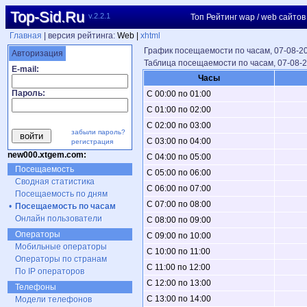
Top-Sid.Ru
v.2.2.1
Топ Рейтинг wap / web сайтов
Главная
| версия рейтинга:
Web |
xhtml
График посещаемости по часам, 07-08-2
Авторизация
Таблица посещаемости по часам, 07-08-
E-mail:
Часы
Пароль:
С 00:00 по 01:00
С 01:00 по 02:00
С 02:00 по 03:00
забыли пароль?
С 03:00 по 04:00
регистрация
new000.xtgem.com:
С 04:00 по 05:00
Посещаемость
С 05:00 по 06:00
Сводная статистика
С 06:00 по 07:00
Посещаемость по дням
С 07:00 по 08:00
•
Посещаемость по часам
Онлайн пользователи
С 08:00 по 09:00
Операторы
С 09:00 по 10:00
Мобильные операторы
С 10:00 по 11:00
Операторы по странам
С 11:00 по 12:00
По IP операторов
С 12:00 по 13:00
Телефоны
С 13:00 по 14:00
Модели телефонов