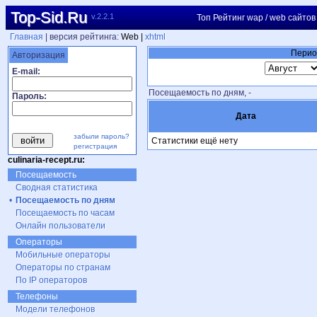
Top-Sid.Ru
v.2.2.1
Топ Рейтинг wap / web сайтов
Главная
| версия рейтинга:
Web |
xhtml
Перио
Авторизация
E-mail:
Посещаемость по дням, -
Пароль:
Дата
забыли пароль?
Статистики ещё нету
регистрация
culinaria-recept.ru:
Посещаемость
Сводная статистика
•
Посещаемость по дням
Посещаемость по часам
Онлайн пользователи
Операторы
Мобильные операторы
Операторы по странам
По IP операторов
Телефоны
Модели телефонов