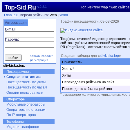
Top-Sid.Ru
v.2.2.1
Топ Рейтинг wap / web сайтов
Главная
| версия рейтинга:
Web |
xhtml
График посещаемости, 08-08-2026
Авторизация
E-mail:
Тиц
(тематический индекс цитирования т
Пароль:
сайтов с учётом качественной характерист
PR
(PageRank) - авторитетность сайтов 
Сводная таблица для «
slivkiska.top
»
забыли пароль?
регистрация
Показатель
slivkiska.top:
Хосты*
Посещаемость
Хиты
•
Сводная статистика
Посещаемость по дням
Переходов из рейтинга на сайт
Посещаемость по часам
Переходов с сайта на рейтинг
Онлайн пользователи
* суммарное количество уникальных хост
Операторы
Мобильные операторы
Операторы по странам
По IP операторов
Телефоны
Модели телефонов