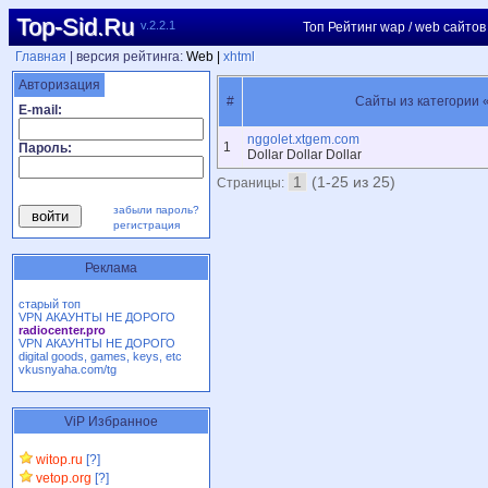
Top-Sid.Ru
v.2.2.1
Топ Рейтинг wap / web сайтов
Главная
| версия рейтинга:
Web |
xhtml
Авторизация
#
Сайты из категории 
E-mail:
nggolet.xtgem.com
1
Пароль:
Dollar Dollar Dollar
1
(1-25 из 25)
Страницы:
забыли пароль?
регистрация
Реклама
старый топ
VPN АКАУНТЫ НЕ ДОРОГО
radiocenter.pro
VPN АКАУНТЫ НЕ ДОРОГО
digital goods, games, keys, etc
vkusnyaha.com/tg
ViP Избранное
witop.ru
[?]
vetop.org
[?]