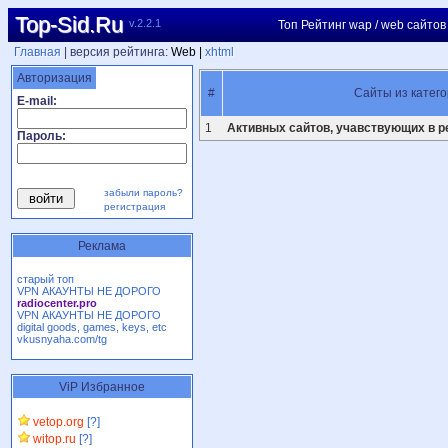
Top-Sid.Ru
v.2.2.1
Топ Рейтинг wap / web сайтов
Главная
| версия рейтинга:
Web |
xhtml
Авторизация
#
Сайты из катего
E-mail:
1
Активных сайтов, учавствующих в ре
Пароль:
забыли пароль?
регистрация
Реклама
старый топ
VPN АКАУНТЫ НЕ ДОРОГО
radiocenter.pro
VPN АКАУНТЫ НЕ ДОРОГО
digital goods, games, keys, etc
vkusnyaha.com/tg
ViP Избранное
vetop.org
[?]
witop.ru
[?]