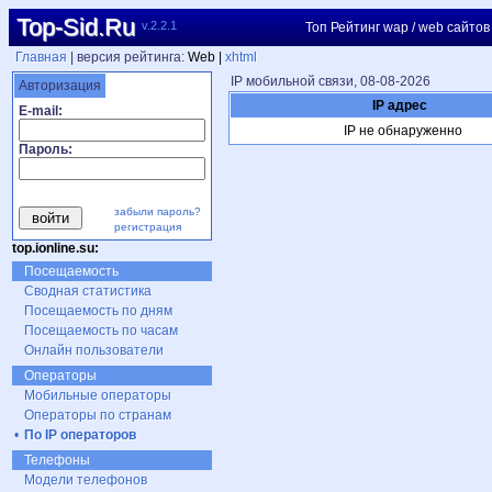
Top-Sid.Ru
v.2.2.1
Топ Рейтинг wap / web сайтов
Главная
| версия рейтинга:
Web |
xhtml
IP мобильной связи, 08-08-2026
Авторизация
IP адрес
E-mail:
IP не обнаруженно
Пароль:
забыли пароль?
регистрация
top.ionline.su:
Посещаемость
Сводная статистика
Посещаемость по дням
Посещаемость по часам
Онлайн пользователи
Операторы
Мобильные операторы
Операторы по странам
•
По IP операторов
Телефоны
Модели телефонов