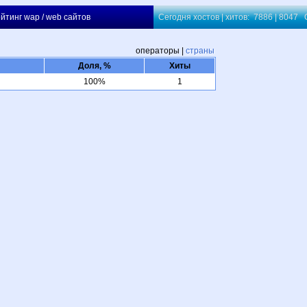
йтинг wap / web сайтов
Сегодня хостов | хитов: 7886 | 8047
операторы |
страны
Доля, %
Хиты
100%
1