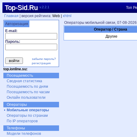
Top-Sid.Ru
v.2.2.1
Топ Ре
Главная
| версия рейтинга:
Web |
xhtml
Операторы мобильной связи, 07-08-2026
Авторизация
Оператор / Страна
E-mail:
Другие
Пароль:
забыли пароль?
регистрация
top.ionline.su:
Посещаемость
Сводная статистика
Посещаемость по дням
Посещаемость по часам
Онлайн пользователи
Операторы
•
Мобильные операторы
Операторы по странам
По IP операторов
Телефоны
Модели телефонов